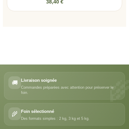
38,40 €
Livraison soignée
🚚
Commandes préparées avec attention pour préserver le
foin.
Foin sélectionné
🌾
Des formats simples : 2 kg, 3 kg et 5 kg.