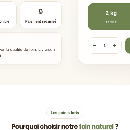
🔒
2 kg
onible
Paiement sécurisé
17,90 €
−
+
1
 la qualité du foin. Livraison
t.
Les points forts
Pourquoi choisir notre
foin naturel
?