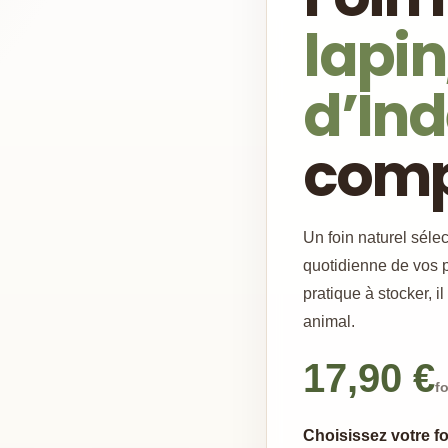
lapin
d’In
com
Un foin naturel séle
quotidienne de vos p
pratique à stocker, i
animal.
17,90 €
f
Choisissez votre fo