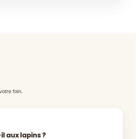
otre foin.
il aux lapins ?