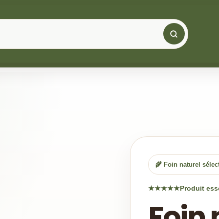
🌾 Foin naturel séle
★★★★★
Produit ess
Foin 